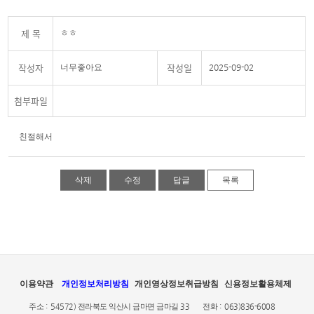
제 목
ㅎㅎ
작성자
작성일
너무좋아요
2025-09-02
첨부파일
친절해서
삭제
수정
답글
목록
이용약관
개인정보처리방침
개인영상정보취급방침
신용정보활용체제
주소 :
54572) 전라북도 익산시 금마면 금마길 33
전화 :
063)836-6008