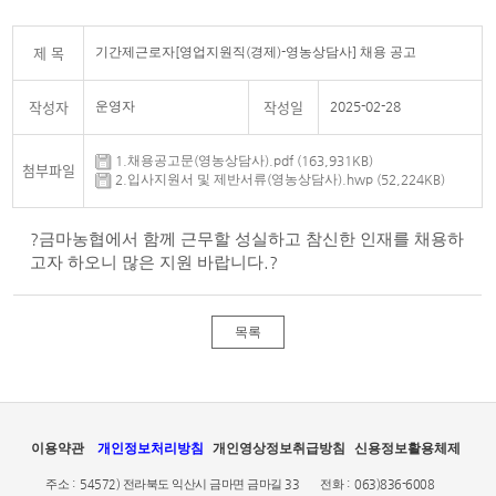
제 목
기간제근로자[영업지원직(경제)-영농상담사] 채용 공고
작성자
작성일
운영자
2025-02-28
1.채용공고문(영농상담사).pdf (163,931KB)
첨부파일
2.입사지원서 및 제반서류(영농상담사).hwp (52,224KB)
?금마농협에서 함께 근무할 성실하고 참신한 인재를 채용하
고자 하오니 많은 지원 바랍니다.
?
목록
이용약관
개인정보처리방침
개인영상정보취급방침
신용정보활용체제
주소 :
54572) 전라북도 익산시 금마면 금마길 33
전화 :
063)836-6008